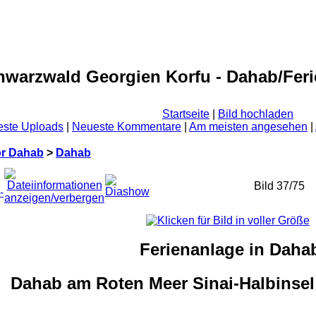
hwarzwald Georgien Korfu - Dahab/Feri
Startseite
|
Bild hochladen
ste Uploads
|
Neueste Kommentare
|
Am meisten angesehen
|
or Dahab
>
Dahab
Bild 37/75
Ferienanlage in Daha
Dahab am Roten Meer Sinai-Halbinsel