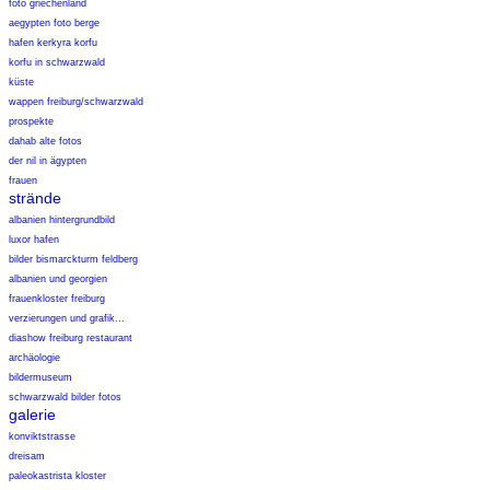
foto griechenland
aegypten foto berge
hafen kerkyra korfu
korfu in schwarzwald
küste
wappen freiburg/schwarzwald
prospekte
dahab alte fotos
der nil in ägypten
frauen
strände
albanien hintergrundbild
luxor hafen
bilder bismarckturm feldberg
albanien und georgien
frauenkloster freiburg
verzierungen und grafik...
diashow freiburg restaurant
archäologie
bildermuseum
schwarzwald bilder fotos
galerie
konviktstrasse
dreisam
paleokastrista kloster