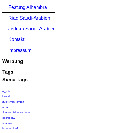
Festung Alhambra
Riad Saudi-Arabien
Jeddah Saudi-Arabien
Kontakt
Impressum
Werbung
Tags
Suma Tags:
ägypte
kamel
zuckerrohr ernten
märz
ägypten bilder strände
georgsbay
spanien,
brunnen korfu