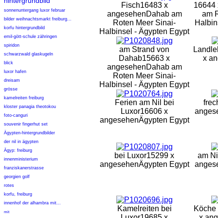
hintergrundbild
Fisch
16483 x
16644 
sonnenuntergang luxor februar
angesehen
Dahab am
am R
bilder weihnachtsmarkt freiburg...
Roten Meer Sinai-
Halbin
korfu hintergrundbild
Halbinsel - Ägypten Egypt
emil-gött-schule zähringen
spiridon
am Strand von
Landle
schwarzwald glaskugeln
Dahab
15663 x
x a
blick
angesehen
Dahab am
luxor hafen
Roten Meer Sinai-
dreisam
Halbinsel - Ägypten Egypt
grösse
kamelreiten freiburg
Ferien am Nil bei
fre
kloster panagia theotokou
Luxor
16606 x
anges
foto-canguri
angesehen
Ägypten Egypt
souvenir fingerhut set
Ägypten-hintergrundbilder
der nil in ägypten
Ägyp: freiburg
bei Luxor
15299 x
am Ni
innenministerium
angesehen
Ägypten Egypt
anges
franziskanerstrasse
georgien golf
rotes
korfu, freiburg
innenhof der alhambra mit...
Kamelreiten bei
Köche b
mit
Luxor
19685 x
x an