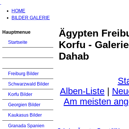
HOME
BILDER GALERIE
Ägypten Freib
Hauptmenue
Korfu - Galeri
Startseite
Dahab
Freiburg Bilder
St
Schwarzwald Bilder
Alben-Liste
|
Neu
Korfu Bilder
Am meisten an
Georgien Bilder
Kaukasus Bilder
Granada Spanien