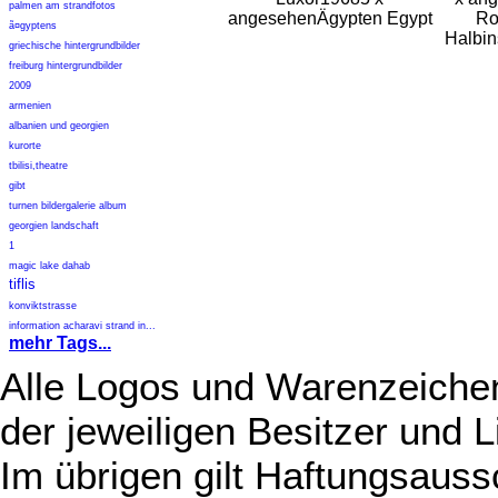
palmen am strandfotos
angesehen
Ägypten Egypt
Ro
ã¤gyptens
Halbin
griechische hintergrundbilder
freiburg hintergrundbilder
2009
armenien
albanien und georgien
kurorte
tbilisi,theatre
gibt
turnen bildergalerie album
georgien landschaft
1
magic lake dahab
tiflis
konviktstrasse
information acharavi strand in...
mehr Tags...
Alle Logos und Warenzeichen
der jeweiligen Besitzer und L
Im übrigen gilt Haftungsauss