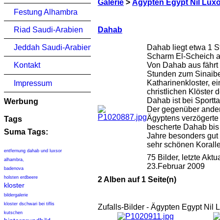
Galerie
>
Ägypten Egypt Nil Lux
Festung Alhambra
Dahab
Riad Saudi-Arabien
Dahab liegt etwa 1 S
Jeddah Saudi-Arabien
Scharm El-Scheich a
Von Dahab aus fährt
Kontakt
Stunden zum Sinaib
Katharinenkloster, e
Impressum
christlichen Klöster d
Dahab ist bei Sportta
Werbung
Der gegenüber ande
Ägyptens verzögert
Tags
bescherte Dahab bis
Suma Tags:
Jahre besonders gut 
sehr schönen Korall
entfernung dahab und luxsor
75 Bilder, letzte Akt
alhambra,
23.Februar 2009
badenova
holsten erdbeere
2 Alben auf 1 Seite(n)
kloster
bildergalerie
kloster dschwari bei tiflis
Zufalls-Bilder - Ägypten Egypt Nil
kutschen