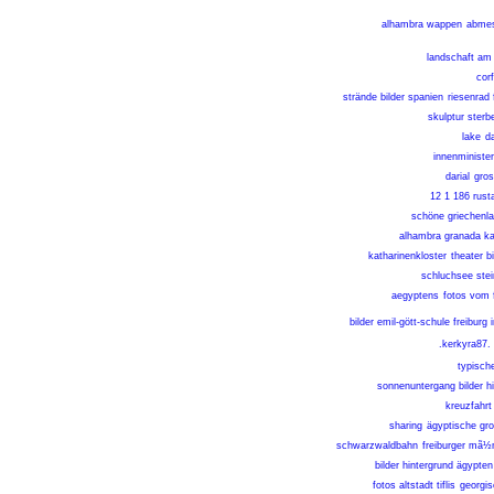
alhambra wappen
abme
landschaft am n
corf
strände bilder spanien
riesenrad 
skulptur sterb
lake
d
innenministe
darial
gros
12 1 186 rust
schöne griechenla
alhambra granada k
katharinenkloster
theater b
schluchsee ste
aegyptens
fotos vom f
bilder emil-gött-schule freiburg
.kerkyra87.
typisch
sonnenuntergang bilder hi
kreuzfahrt
sharing
ägyptische gro
schwarzwaldbahn
freiburger mã½n
bilder hintergrund ägypten
fotos altstadt tiflis
georgis