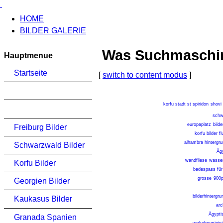
HOME
BILDER GALERIE
Was Suchmaschinen
Hauptmenue
Startseite
[
switch to content modus
]
korfu stadt st spiridon
shovi
schw
europaplatz
bild
Freiburg Bilder
korfu bilder f
alhambra hintergru
Schwarzwald Bilder
Äg
wandfliese
wasse
Korfu Bilder
badespass für 
grosse
900p
Georgien Bilder
bilderhintergru
Kaukasus Bilder
arc
Ägypti
Granada Spanien