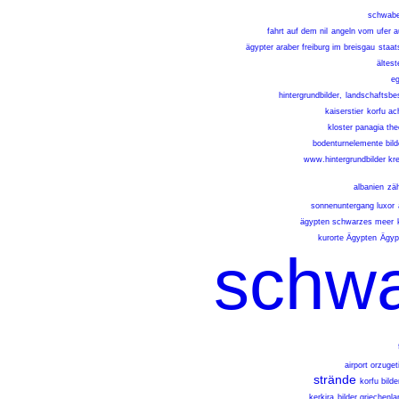
schwabe
fahrt auf dem nil
angeln vom ufer a
ägypter araber freiburg im breisgau
staat
ältest
eg
hintergrundbilder,
landschaftsbe
kaiserstier
korfu ac
kloster panagia th
bodenturnelemente bild
www.hintergrundbilder kre
albanien
zäh
sonnenuntergang luxor
ägypten schwarzes meer
kurorte Ägypten
Ägyp
schw
airport orzuget
strände
korfu bild
kerkira
bilder griechenla