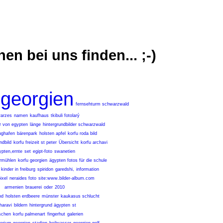
 bei uns finden... ;-)
georgien
fernsehturm schwarzwald
arzes
namen
kaufhaus
tkibuli fotolarý
er von egypten
länge
hintergrundbilder schwarzwald
lughafen
bärenpark
holsten apfel
korfu roda bild
ndbild
korfu freizeit st peter
Übersicht
korfu archavi
ypten,ernte
set
egipt-foto
swanetien
rmühlen
korfu georgien
ägypten fotos für die schule
kinder in freiburg
spiridon
garedshi,
information
ixel
neraides foto
site:www.bilder-album.com
armenien
brauerei
oder
2010
nd
holsten erdbeere
münster
kaukasus schlucht
haravi
bildern
hintergrund ägypten
st
schen
korfu palmenart
fingerhut
galerien