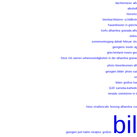
dachterrasse
alh
alkoholf
historis
lotenbachklamm
schildkrö
frauenkloster in griech
korfu alhambra
granada alh
türki
sonnenuntergang dahab februar
sku
georgiens inseln
äg
griechenland meere geo
fotos mit namen sehenswürdigkeiten in der alhambra grana
photo löwenbrunnen al
georgien bilder
photo sa
st
leben
großes kam
1120
sameba-kathedr
neraida
steintürme in 
fotos straßencafe
festung alhambra
zu
bi
georgien poti hafen skulptur
großes