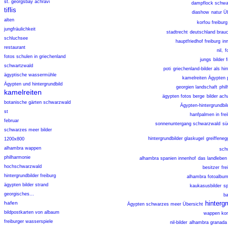
st. georgsbay achravi
dampflock schwa
tiflis
diashow
natur Ü
alten
korfou freiburg
jungfräulichkeit
stadtrecht
deutschland brau
schluchsee
hauptfriedhof freiburg
in
restaurant
nil,
f
fotos schulen in griechenland
jungs
bilder 
schwartzwald
poti
griechenland-bilder als hi
ägyptische wassermühle
kamelreiten Ägypten 
Ägypten und hintergrundbild
georgien landschaft
phil
kamelreiten
ägypten fotos berge
bilder ach
botanische gärten schwarzwald
Ägypten-hintergrundbil
st
hanfpalmen in frei
februar
sonnenuntergang schwarzwald
sü
schwarzes meer bilder
hintergrundbilder glaskugel
greiffeneg
1200x800
alhambra wappen
sch
philharmonie
alhambra spanien innenhof
das landleben 
hochschwarzwald
besitzer
fre
hintergrundbilder freiburg
alhambra fotoalbu
ägypten bilder strand
kaukasusbilder
sp
georgisches...
b
hinterg
hafen
Ägypten schwarzes meer Übersicht
bildpostkarten von albaum
wappen kor
freiburger wasserspiele
nil-bilder
alhambra granada