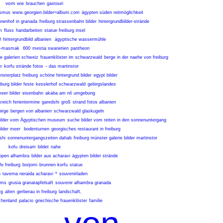
vom
wie
brauchen
gastouri
rismus
www.georgien.bilder=album.com
ägypten süden reitmöglichkeit
nnenhof in granada
freiburg strassenbahn bilder
hintergrundbilder-strände
m
fluss
handarbeiten
statue freiburg insel
0
hintergrundbild albanien
ägyptische wassermühle
al-masmak
600
mestia swanetien
pantheon
e galerien schweiz
frauenklöster im schwarzwald
berge in der naehe von freiburg
-
r
korfu strände fotos
das martinstor
nsterplatz freiburg
schöne hintergrund bilder
egypt bilder
iburg bilder feste
kesslerhof schwarzwald
gebirgslandes
eer bilder
eisenbahn
akaba am nil
umgebung
kreich ferientermine
garedshi
groß
strand fotos albanien
irge
bergen von albanien
schwarzwald glaskugeln
bilder vom Ägyptischen museum
suche bilder vom reiten in den sonnenuntergang
bilder meer
bodenturnen
georgisches restaurant in freiburg
shi
sonnenuntergangszeiten dahab
freiburg münster galerie bilder martinstor
kofu
dreisam
bildet
nahe
ppen alhambra
bilder aus acharavi
ägypten bilder strände
fe freiburg
borjomi
brunnen korfu
statue
n
taverna neraida acharavi
*
souvenirladen
sms
grusia granatapfelsaft
souvenir alhambra granada
rg
alten
gerberau in freiburg
landschaft,
chenland
palacio
griechische frauenklöster
familie