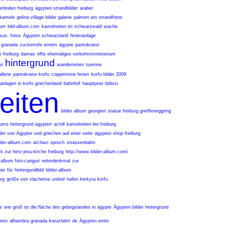
erlinden freiburg
ägypten strandbilder
araber
 kamele
gelina village bilder galerie
palmen am strandfotos
bum
bild-album.com
kamelreiten im schwarzwald
wache
sus, fotos
Ägypten schwarzland
ferienanlage
 granada
zuckerrohr ernten
ägypte
pantokrator
 freiburg
damas
tiflis ehemaliges verkehrsministerium
hintergrund
ri
wanderreiten
turenne
llerie
pantokrator korfu
coppermine ferien
korfu bilder 2009
nanlagen in korfu griechenland
bahnhof
hauptpost tbilissi
eiten
bilder album georgien
statue freiburg greiffeneggring
bums hintergrund ägypten
achill
kamelreiten bei freiburg
lder von Ägypter und griechen auf einer seite
ägypten shop freiburg
lder-album.com
archavi
spruch
strassenbahn
ck zur herz-jesu-kirche freiburg
http://www.bilder-album.com/
album foto-canguri
reiterdenkmal
zur
bei
für
hintergundbild
bilder-album
urg
größe von vlacherna
united
hafen kerkyra korfu
e
wie groß ist die fläche des gebirgslandes in ägypte
Ägypten bilder hintergrund
pten
alhambra granada kreuzfahrt
de
Ägypten ernte