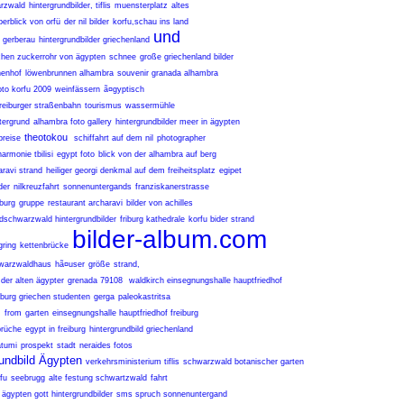
rzwald
hintergrundbilder, tiflis
muensterplatz
altes
berblick von orfü
der nil bilder
korfu,schau ins land
und
gerberau
hintergrundbilder griechenland
chen zuckerrohr von ägypten
schnee
große griechenland bilder
nenhof
löwenbrunnen alhambra
souvenir granada alhambra
oto korfu 2009
weinfässern
ã¤gyptisch
freiburger straßenbahn
tourismus
wassermühle
ntergrund
alhambra foto gallery
hintergrundbilder meer in ägypten
theotokou
preise
schiffahrt auf dem nil
photographer
harmonie tbilisi
egypt foto
blick von der alhambra auf berg
aravi strand
heiliger georgi denkmal auf dem freiheitsplatz
egipet
der
nilkreuzfahrt
sonnenuntergands
franziskanerstrasse
burg
gruppe
restaurant archaravi
bilder von achilles
dschwarzwald hintergrundbilder
friburg kathedrale
korfu bider strand
bilder-album.com
gring
kettenbrücke
warzwaldhaus
hã¤user
größe
strand,
der alten ägypter
grenada 79108
waldkirch einsegnungshalle hauptfriedhof
iburg griechen studenten
gerga
paleokastritsa
m
from
garten
einsegnungshalle hauptfriedhof freiburg
rüche
egypt in freiburg
hintergrundbild griechenland
atumi
prospekt
stadt
neraides fotos
rundbild Ägypten
verkehrsministerium tiflis
schwarzwald botanischer garten
fu
seebrugg
alte festung schwartzwald
fahrt
ägypten gott hintergrundbilder
sms spruch sonnenuntergand