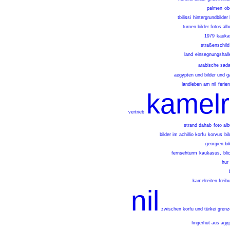
palmen
ob
tbilissi
hintergrundbilder
turnen bilder fotos al
1979
kauka
straßenschild
land
einsegnungshalle
arabische sada
aegypten und bilder und ga
landleben am nil
ferie
kamelr
vertrieb
strand dahab
foto al
bilder im achillio korfu
korvus
bi
georgien.bi
fernsehturm
kaukasus,
bli
hur
kamelreiten freib
nil
zwischen korfu und türkei grenz
fingerhut aus ägy