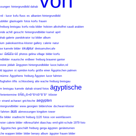
von
ssungen
hintergrundbild dahab
il - luxor
kofu fluss
es
albanien hintergrundbild
ubilder
glaskugeln
fotos korfu
frauen
freiburg breisgau
korfu roda bilder
holsten alkoholfrei saudi arabien
ende achill
gesucht
hintergrundbilder kamel
april
ahab galerie
pandokrator
tui bilder album
rium
paleokastritsa kloster gallery
calerie
natur
skulptur
se kamele bilder
dreisamufercafe
avi
ïåðåâîä÷èê
photos gelina village
bilder korfu
ndbilder
maurische
erdbeer
freiburg brauerei ganter
anone
jiddah
ã¤gypten hintergrundbilder
luxor,hafen,nil
ild ägypten
st spiridon korfu
größe einer Ägyptischen palmen
intürme
Ägypthens
freiburg Ägypten
luxor fahrten
lughafen tiflis
schlossberg
alte wache freiburg breisgau
ägyptische
 im breisgau
kamele
dahab strand fotos
ferientermine
Ð­ÑÐ¿Ð»Ð°Ð½Ð°Ð´Ð°
klöster
aegypten
e
strand acharavi
grichische
ntergrundbilder
www.georgien
bildershow
dschwari-kloster
aus
fahrten
abmessungen kingdom tower
ße bilder
stadtrecht freiburg 1120
fotos von weinfässern
ster calerie bilder
nilkreuzfahrt diaschau
emil-gött-schule 1979 foto
Ägyptisches geschäft freiburg
gerga ägypten
geräteturnen
che wappen bilder
bilder benary album
ägypter frauen bilder