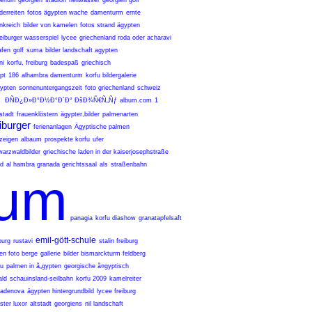
erium georgien
stadion
heilwasser
georgien golf
derreiten
fotos ägypten wache
damenturm
ernte
ankreich
bilder von kamelen
fotos strand ägypten
reiburger wasserspiel
lycee
griechenland roda oder acharavi
afen
golf
suma
bilder landschaft agypten
ni
korfu, freiburg
badespaß
griechisch
pt
186
alhambra damenturm
korfu bildergalerie
ypten
sonnenuntergangszeit
foto griechenland
schweiz
Ð­ÑÐ¿Ð»Ð°Ð½Ð°Ð´Ð° ÐšÐ¾Ñ€Ñ„Ñƒ
album.com
1
stadt
frauenklöstern
ägypter,bilder
palmenarten
eiburger
ferienanlagen
Ägyptische palmen
zeigen
albaum
prospekte korfu
ufer
warzwaldbilder
griechische laden in der kaiserjosephstraße
ld
al hambra granada gerichtssaal
als
straßenbahn
bum
panagia
korfu diashow
granatapfelsaft
emil-gött-schule
burg
rustavi
stalin freiburg
en foto berge
gallerie
bilder bismarckturm feldberg
ou
palmen in ã„gypten
georgische ã¤gyptisch
ld
schauinsland-seilbahn
korfu 2009
kamelreiter
adenova
ägypten hintergrundbild
lycee freiburg
ster luxor
altstadt
georgiens
nil landschaft