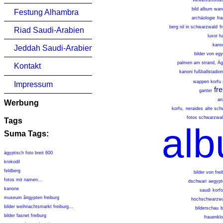
verkehrsminist
bild album wan
Festung Alhambra
archäologie
fr
berg nil in schwarzwald
f
Riad Saudi-Arabien
luxor h
kano
Jeddah Saudi-Arabien
bilder von egy
palmen am strand, Äg
Kontakt
kanoni fußballstadion
wappen korfu 
Impressum
fr
ganter
an
Werbung
korfu,
neraides
alte sch
fotos schwarzwa
Tags
al
Suma Tags:
ägyptisch foto breit 600
krokodil
feldberg
bilder von frei
fotos mit namen...
dschwari
aegypt
kanone
saudi
korf
museum ã¤gypten freiburg
hochschwarzwa
bilder weihnachtsmarkt freiburg...
bilderschau
b
bilder fasnet freiburg
frauenklo