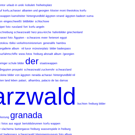
ntor
urlaub in ureki
kobuleti
freiheitsplatz
uf korfu,acharavi
albanien und georgien
kloster moni theotokou korfu
swappen kamelreiter
hintergrundbild ägypten strand
ägypten badeort suma
en
eingeschweißt
bildbilder
schluchsee
ipet foto
russland
fort
korfu angeln
schreibung schwarzwald
herz-jesu-kirche
hafenbilder griechenland
haravi foto
Ägypten - schwarzes meer
ferienort egypt
eotokou
tbilisi verkehrsministerium
generalife
hambra
ergallerie album
nil luxor
münsterplatz
bilder badespass
uzfahrtschiffe
www.fotos
freiburg altstadt album
/georgien
der
ringer schule bilder
staatswappen
ã¤gypten prospekt
schwarzwald zuckerrohr
schwarzland
kleine bilder von ägypten
neraida acharavi
hintergrundbild nil
ten land leben
palast,
alhambra, palacio de las damas
arzwald
buchten
freiburg bilder
granada
festung
i
fotos aus egypt
bertoldsbrunnen
korfu wappen
er vlacherna
buttergasse freiburg
wasserspiele in freiburg
nd
badespass schwarzwald
klempnermuseum foto album