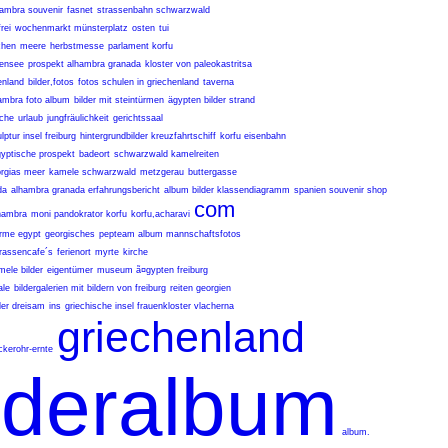
ambra souvenir
fasnet
strassenbahn schwarzwald
rei
wochenmarkt münsterplatz
osten
tui
chen
meere
herbstmesse
parlament korfu
tensee
prospekt alhambra granada
kloster von paleokastritsa
enland
bilder,fotos
fotos schulen in griechenland
taverna
ambra foto album
bilder mit steintürmen
ägypten bilder strand
sche
urlaub
jungfräulichkeit
gerichtssaal
lptur insel freiburg
hintergrundbilder kreuzfahrtschiff
korfu eisenbahn
yptische prospekt
badeort
schwarzwald kamelreiten
rgias meer
kamele schwarzwald
metzgerau
buttergasse
da
alhambra granada erfahrungsbericht
album bilder klassendiagramm
spanien souvenir shop
com
hambra
moni pandokrator korfu
korfu,acharavi
irme egypt
georgisches
pepteam album mannschaftsfotos
rassencafe´s
ferienort
myrte
kirche
ele bilder
eigentümer
museum ã¤gypten freiburg
ale
bildergalerien mit bildern von freiburg
reiten georgien
der dreisam
ins
griechische insel frauenkloster vlacherna
griechenland
ckerohr-ernte
lderalbum
album.