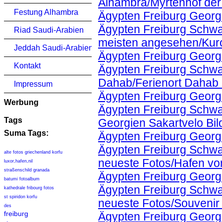
Alhambra/Myrtenhof der
Festung Alhambra
Ägypten Freiburg Georg
Ägypten Freiburg Schwa
Riad Saudi-Arabien
meisten angesehen/Kuro
Jeddah Saudi-Arabien
Ägypten Freiburg Georg
Kontakt
Ägypten Freiburg Schwa
Dahab/Ferienort Dahab
Impressum
Ägypten Freiburg Georg
Werbung
Ägypten Freiburg Schwa
Tags
Georgien Sakartvelo Bil
Suma Tags:
Ägypten Freiburg Georg
Ägypten Freiburg Schwa
alte fotos griechenland korfu
neueste Fotos/Hafen von
luxor,hafen,nil
straßenschild granada
Ägypten Freiburg Georg
batumi fotoalbum
Ägypten Freiburg Schwa
kathedrale fribourg fotos
st spiridon korfu
neueste Fotos/Souvenir
des
freiburg
Ägypten Freiburg Georg