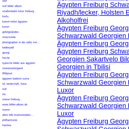
ufer
Ägypten Freiburg Schwa
isaf bilder album
Riyadh/lecker, Holsten 
straßenbahn fotos freiburg
korfu,
Alkoholfrei
kamel reiten ägypten
Ägypten Freiburg Georgi
kurort
gebirgslandes
Schwarzwald Georgien K
mtazminda
Ägypten Freiburg Georg
photographer in der nahe von...
badespaß
Ägypten Freiburg Schwa
georgi
Georgien Sakartvelo Bil
freche
typische bilder aus ägypten
Georgien in Tbilisi
sonnenuntergand
Ägypten Freiburg Georgi
900pixel
ägypten badeort suma
Schwarzwald Georgien Ko
nil, landschaft, fotos
Luxor
isaf
ins
Ägypten Freiburg Georgi
statue freiburg...
Schwarzwald Georgien Ko
www.bilder-album.de
meere
Luxor
altes bild muensterplatz...
Ägypten Freiburg Georgi
philharmonie
hambra