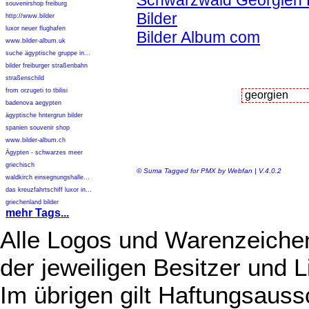
Schwarzwald Georgien K
souvenirshop freiburg
Bilder
http://www.bilder
luxor neuer flughafen
Bilder Album com
www.bilder-album.uk
suche ägyptische gruppe in...
bilder freiburger straßenbahn
straßenschild
from orzugeti to tbilisi
badenova aegypten
ägyptische hntergrun bilder
spanien souvenir shop
www.bilder-album.ch
Ägypten - schwarzes meer
griechisch
© Suma Tagged for PMX by Webfan | V.4.0.2
waldkirch einsegnungshalle...
das kreuzfahrtschiff luxor in...
griechenland bilder
mehr Tags...
Alle Logos und Warenzeichen
der jeweiligen Besitzer und L
Im übrigen gilt Haftungsauss