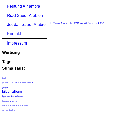
Festung Alhambra
Riad Saudi-Arabien
© Suma Tagged for PMX by Webfan | V.4.0.2
Jeddah Saudi-Arabien
Kontakt
Impressum
Werbung
Tags
Suma Tags:
bildr
granada alhambra foto album
gerga
bilder album
ägypten kamelreiten
konviktstrasse
straßenbahn fotos freiburg
der nil bilder