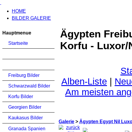
HOME
BILDER GALERIE
Ägypten Freib
Hauptmenue
Korfu - Luxor/N
Startseite
St
Freiburg Bilder
Alben-Liste
|
Neu
Schwarzwald Bilder
Am meisten an
Korfu Bilder
Georgien Bilder
Kaukasus Bilder
Galerie
>
Ägypten Egypt Nil Lux
Granada Spanien