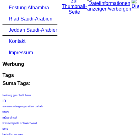
Festung Alhambra
Riad Saudi-Arabien
Jeddah Saudi-Arabien
Kontakt
Impressum
Werbung
Tags
Suma Tags:
freiburg geschäft haus
in
sonnenuntergangszeiten dahab
tbilisi
mäuseinsel
wasserspiele schwarzwald
sms
bertoldsbrunnen