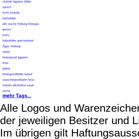
strände ägypten bilder
spruch
korfu strände
kathedrale
alte wache freiburg breisgau
grenze
korfu,
hafenbilder griechenland
Ägyp: freiburg
inseln
hintergrund ägypten
from
gelina
hintergrundbilder kamel
sauschwänzlebahn fotos
holsten alkoholfrei saudi...
suche
mehr Tags...
Alle Logos und Warenzeichen
der jeweiligen Besitzer und L
Im übrigen gilt Haftungsauss