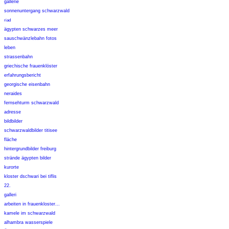
gallerie
sonnenuntergang schwarzwald
riad
ägypten schwarzes meer
sauschwänzlebahn fotos
leben
strassenbahn
griechische frauenklöster
erfahrungsbericht
georgische eisenbahn
neraides
fernsehturm schwarzwald
adresse
bildbilder
schwarzwaldbilder titisee
fläche
hintergrundbilder freiburg
strände ägypten bilder
kurorte
kloster dschwari bei tiflis
22.
galleri
arbeiten in frauenkloster...
kamele im schwarzwald
alhambra wasserspiele