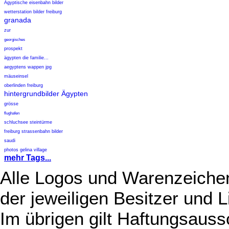
Ägyptische eisenbahn bilder
wetterstation bilder freiburg
granada
zur
georgisches
prospekt
ägypten die familie...
aegyptens wappen jpg
mäuseinsel
oberlinden freiburg
hintergrundbilder Ägypten
grösse
flughafen
schluchsee steintürme
freiburg strassenbahn bilder
saudi
photos gelina village
mehr Tags...
Alle Logos und Warenzeichen
der jeweiligen Besitzer und L
Im übrigen gilt Haftungsauss