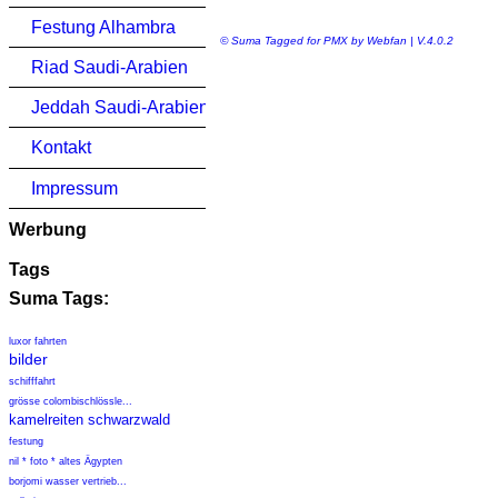
Festung Alhambra
© Suma Tagged for PMX by Webfan | V.4.0.2
Riad Saudi-Arabien
Jeddah Saudi-Arabien
Kontakt
Impressum
Werbung
Tags
Suma Tags:
luxor fahrten
bilder
schifffahrt
grösse colombischlössle...
kamelreiten schwarzwald
festung
nil * foto * altes Ägypten
borjomi wasser vertrieb...