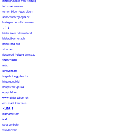
hintergrundbild von freiburg
fotos mit namen...
turnen bilder fotos album
sonnenuntergangszeit
breisgau.bertoldsbrunnen
tiflis
bilder luxor nilkreuzfahrt
bilderalbum urlaub
korfu roda bild
storchen
riesenrad freiburg breisgau
theotokou
märz
straßencafe
fingerhut ägypten tui
hintergundbild
hauptstadt grusia
egypt bilder
www.bilder-album.ch
orfu stadt kaufhaus
kutaisi
bismarckturm
isaf
strassenbahn
wundervolle