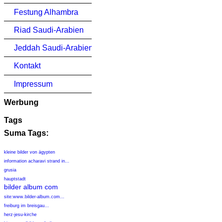
Festung Alhambra
Riad Saudi-Arabien
Jeddah Saudi-Arabien
Kontakt
Impressum
Werbung
Tags
Suma Tags:
kleine bilder von ägypten
information acharavi strand in...
grusia
hauptstadt
bilder album com
site:www.bilder-album.com...
freiburg im breisgau...
herz-jesu-kirche