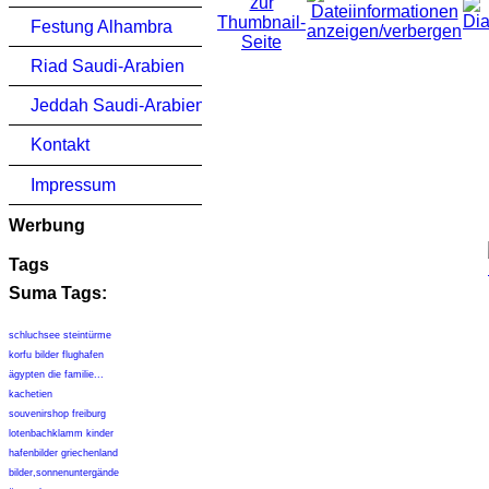
Festung Alhambra
Riad Saudi-Arabien
Jeddah Saudi-Arabien
Kontakt
Impressum
Werbung
Tags
Suma Tags:
schluchsee steintürme
korfu bilder flughafen
ägypten die familie...
kachetien
souvenirshop freiburg
lotenbachklamm kinder
hafenbilder griechenland
bilder,sonnenuntergände