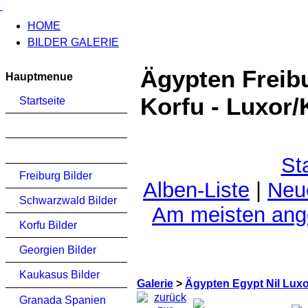
HOME
BILDER GALERIE
Ägypten Freib
Hauptmenue
Korfu - Luxor/
Startseite
St
Freiburg Bilder
Alben-Liste
|
Neu
Schwarzwald Bilder
Am meisten an
Korfu Bilder
Georgien Bilder
Kaukasus Bilder
Galerie
>
Ägypten Egypt Nil Lux
Granada Spanien