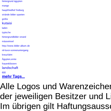
hintergrund ägypten
mango
hauptfriedhof freiburg
strände bilder spanien
größe
kutaisi
laden
typische
hintergrundbilder strand
mäuseinsel
http://www.bilder album.de
nil-luxor-sonnenuntergang
kreuzfahrt
Ägypten,ernte
frauenklöstern
landschaft
600
mehr Tags...
Alle Logos und Warenzeichen
der jeweiligen Besitzer und L
Im übrigen gilt Haftungsauss