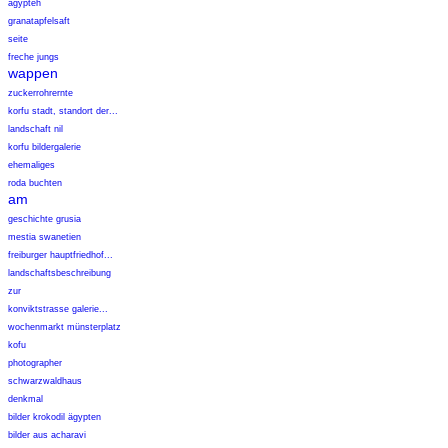
ägypteh
granatapfelsaft
seite
freche jungs
wappen
zuckerrohrernte
korfu stadt, standort der...
landschaft nil
korfu bildergalerie
ehemaliges
roda buchten
am
geschichte grusia
mestia swanetien
freiburger hauptfriedhof...
landschaftsbeschreibung
zur
konviktstrasse galerie...
wochenmarkt münsterplatz
kofu
photographer
schwarzwaldhaus
denkmal
bilder krokodil ägypten
bilder aus acharavi