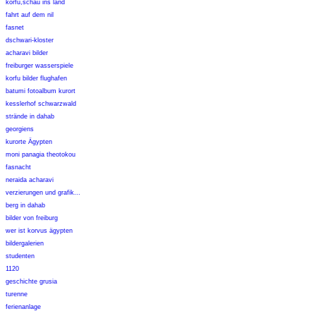
korfu,schau ins land
fahrt auf dem nil
fasnet
dschwari-kloster
acharavi bilder
freiburger wasserspiele
korfu bilder flughafen
batumi fotoalbum kurort
kesslerhof schwarzwald
strände in dahab
georgiens
kurorte Ägypten
moni panagia theotokou
fasnacht
neraida acharavi
verzierungen und grafik...
berg in dahab
bilder von freiburg
wer ist korvus ägypten
bildergalerien
studenten
1120
geschichte grusia
turenne
ferienanlage