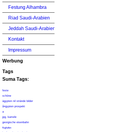
Festung Alhambra
Riad Saudi-Arabien
Jeddah Saudi-Arabien
Kontakt
Impressum
Werbung
Tags
Suma Tags:
feste
schöne
ägypten nil strände bilder
ã¤gypten prospekt
a
jpg, kamele
georgische eisenbahn
flughafen