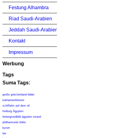
Festung Alhambra
Riad Saudi-Arabien
Jeddah Saudi-Arabien
Kontakt
Impressum
Werbung
Tags
Suma Tags:
große griechenland bilder
katharinenkloster
schiffahrt auf dem nil
freiburg Ägypten
hintergrundbild ägypten strand
philharmonie tbilisi
kyrort
bei