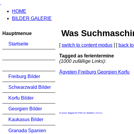
HOME
BILDER GALERIE
Was Suchmaschinen
Hauptmenue
Startseite
[
switch to content modus
] [
back to
Tagged as ferientermine
(1000 zufällige Links):
Ägypten Freiburg Georgien Korfu
Freiburg Bilder
Schwarzwald Bilder
Korfu Bilder
Georgien Bilder
© Suma Tagged for PMX by Webfan | V.4.0.2
Kaukasus Bilder
Granada Spanien