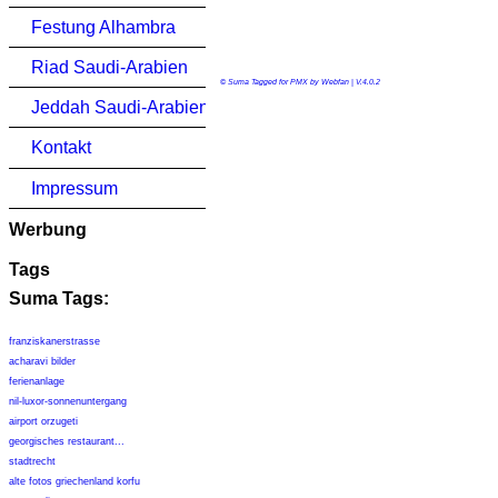
Festung Alhambra
Riad Saudi-Arabien
© Suma Tagged for PMX by Webfan | V.4.0.2
Jeddah Saudi-Arabien
Kontakt
Impressum
Werbung
Tags
Suma Tags:
franziskanerstrasse
acharavi bilder
ferienanlage
nil-luxor-sonnenuntergang
airport orzugeti
georgisches restaurant...
stadtrecht
alte fotos griechenland korfu