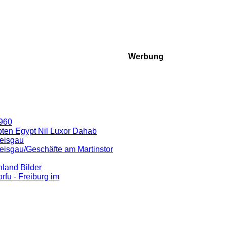
Werbung
0960
pten Egypt Nil Luxor Dahab
reisgau
reisgau/Geschäfte am Martinstor
nland Bilder
fu - Freiburg im