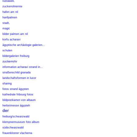
rustaweli,
zuckerrohrernte
hafen am nil
hanfpalmen
stadt,
magic
bilder palmen am nil
korfu acharavi
ägyptische archäologie galerien...
schulen
bildergalerien freiburg
zuckerrohr
information acharavi strand in...
straßenschild granada
landschaftsformen in luxor
sharing
fotos strand ägypten
kathedrale fribourg fotos
bildpostkarten von albaum
herbstmesse ägypteh
der
freiburg/schwarzwald
klempnermuseum foto album
südschwarzwald
frauenkloster vlacherna