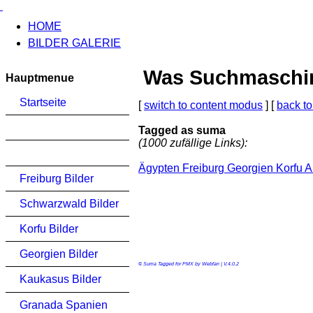
HOME
BILDER GALERIE
Was Suchmaschinen
Hauptmenue
Startseite
[
switch to content modus
] [
back to
Tagged as suma
(1000 zufällige Links):
Ägypten Freiburg Georgien Korfu A
Freiburg Bilder
Schwarzwald Bilder
Korfu Bilder
Georgien Bilder
© Suma Tagged for PMX by Webfan | V.4.0.2
Kaukasus Bilder
Granada Spanien