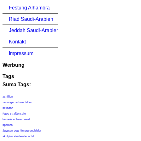
Festung Alhambra
Riad Saudi-Arabien
Jeddah Saudi-Arabien
Kontakt
Impressum
Werbung
Tags
Suma Tags:
achillion
zähringer schule bilder
seilbahn
fotos straßencafe
kamele schwarzwald
spanien
ägypten gott hintergrundbilder
skulptur sterbende achill