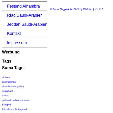
Festung Alhambra
© Suma Tagged for PMX by Webfan | V.4.0.2
Riad Saudi-Arabien
Jeddah Saudi-Arabien
Kontakt
Impressum
Werbung
Tags
Suma Tags:
nil luxor
bildergalerien
alhambra foto gallery
ã¤gyptisch
naehe
gärten der alhambra fotos
skulptur
foto albums hintergrund...