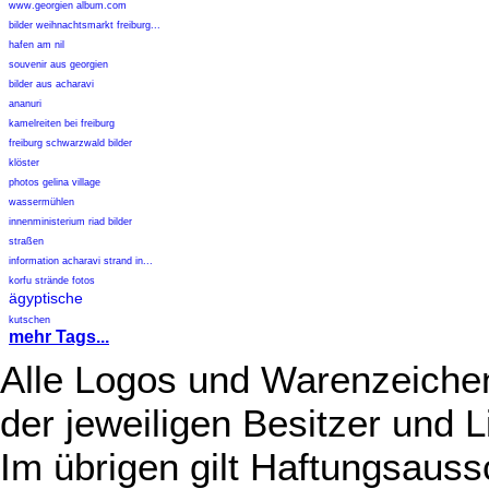
www.georgien album.com
bilder weihnachtsmarkt freiburg...
hafen am nil
souvenir aus georgien
bilder aus acharavi
ananuri
kamelreiten bei freiburg
freiburg schwarzwald bilder
klöster
photos gelina village
wassermühlen
innenministerium riad bilder
straßen
information acharavi strand in...
korfu strände fotos
ägyptische
kutschen
mehr Tags...
Alle Logos und Warenzeichen
der jeweiligen Besitzer und L
Im übrigen gilt Haftungsauss