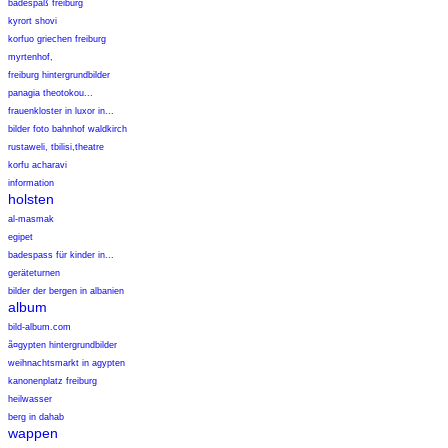
badespaß freiburg
kyrort shovi
korfuo griechen freiburg
myrtenhof,
freiburg hintergrundbilder
panagia theotokou...
frauenkloster in luxor in...
bilder foto bahnhof waldkirch
rustaweli, tbilisi,theatre
korfu acharavi
information
holsten
al-masmak
egipet
badespass für kinder in...
geräteturnen
bilder der bergen in albanien
album
bild-album.com
ã¤gypten hintergrundbilder
weihnachtsmarkt in agypten
kanonenplatz freiburg
heilwasser
berg in dahab
wappen