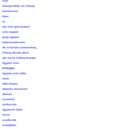
märz
hintergrundbild von freiburg
ferientermine
leben
es
alte fotos griechenland
korfu wappen
gerga ägypten
bodenturnelemente
die schönsten sonnenunterg...
freiburg altstadt album
alte wache freiburg breisgau
Ägypten ernte
breisgau
Ägypten,ernte bilder
inseln
tbilisi,theatre
alhambra damenturm
diashow
myrtenhof,
straßencafe
ägyptische bildet
freche
wundervolle
strandbilder