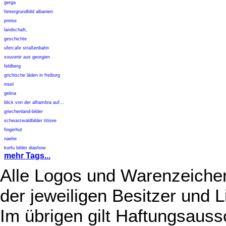
gerga
hintergrundbild albanien
preise
landschaft,
geschichte
ufercafe straßenbahn
souvenir aus georgien
feldberg
grichische läden in freiburg
insel
gelina
blick von der alhambra auf...
griechenland-bilder
schwarzwaldbilder titisee
fingerhut
naehe
korfu bilder diashow
mehr Tags...
Alle Logos und Warenzeichen
der jeweiligen Besitzer und L
Im übrigen gilt Haftungsauss