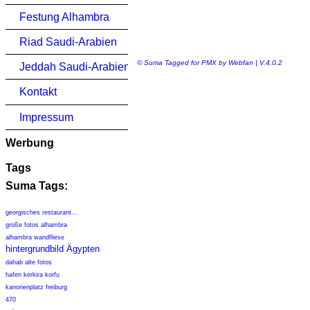
Festung Alhambra
Riad Saudi-Arabien
© Suma Tagged for PMX by Webfan | V.4.0.2
Jeddah Saudi-Arabien
Kontakt
Impressum
Werbung
Tags
Suma Tags:
georgisches restaurant...
große fotos alhambra
alhambra wandfliese
hintergrundbild Ägypten
dahab alte fotos
hafen kerkira korfu
kanonenplatz freiburg
470