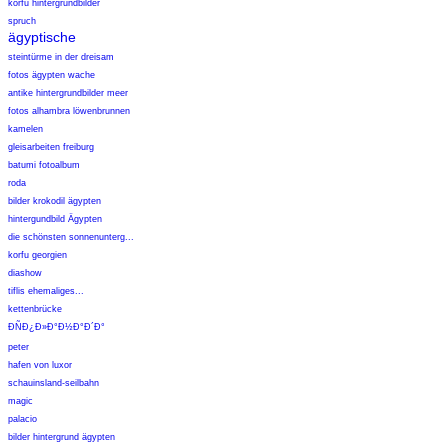
korfu hintergrundbilder
spruch
ägyptische
steintürme in der dreisam
fotos ägypten wache
antike hintergrundbilder meer
fotos alhambra löwenbrunnen
kamelen
gleisarbeiten freiburg
batumi fotoalbum
roda
bilder krokodil ägypten
hintergundbild Ägypten
die schönsten sonnenunterg...
korfu georgien
diashow
tiflis ehemaliges...
kettenbrücke
Ð­ÑÐ¿Ð»Ð°Ð½Ð°Ð´Ð°
peter
hafen von luxor
schauinsland-seilbahn
magic
palacio
bilder hintergrund ägypten