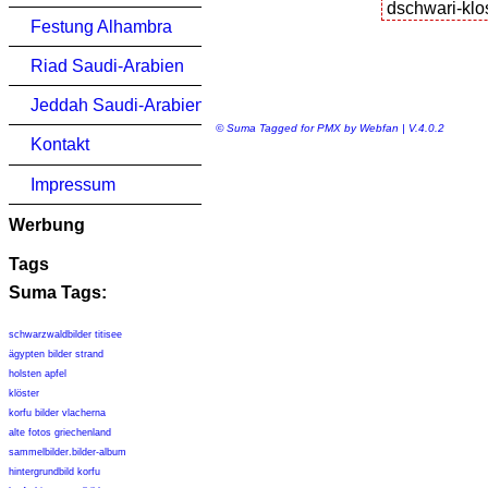
Festung Alhambra
Riad Saudi-Arabien
Jeddah Saudi-Arabien
© Suma Tagged for PMX by Webfan | V.4.0.2
Kontakt
Impressum
Werbung
Tags
Suma Tags:
schwarzwaldbilder titisee
ägypten bilder strand
holsten apfel
klöster
korfu bilder vlacherna
alte fotos griechenland
sammelbilder.bilder-album
hintergrundbild korfu