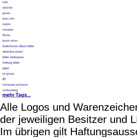
kofu
sprüche
grusia
bum.com
meere
rustawel
fläche
kyrort shovi
bodenturnen album bilder
alhambra wüste
bilder badespass
freiburg bilder
galeri
tui grusia
in
restaurant archaravi
schlossberg
mehr Tags...
Alle Logos und Warenzeichen
der jeweiligen Besitzer und L
Im übrigen gilt Haftungsauss