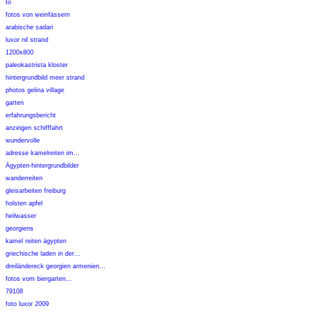
to
fotos von weinfässern
arabische sadari
luxor nil strand
1200x800
paleokastrista kloster
hintergrundbild meer strand
photos gelina village
garten
erfahrungsbericht
anzeigen schifffahrt
wundervolle
adresse kamelreiten im...
Ägypten-hintergrundbilder
wanderreiten
gleisarbeiten freiburg
holsten apfel
heilwasser
georgiens
kamel reiten ägypten
griechische laden in der...
dreiländereck georgien armenien...
fotos vom biergarten...
79108
foto luxor 2009