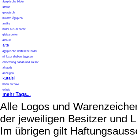
ägyptische bilder
statue
georgisch
kurorte Ägypten
antike
bilder aus acharavi
gleisarbeiten
albaum
alte
ägyptische dorfkirche bilder
nil luxor theben ägypten
entfernung dahab und luxsor
altstadt
anzeigen
kutaisi
korfu archavi
urlaub
mehr Tags...
Alle Logos und Warenzeichen
der jeweiligen Besitzer und L
Im übrigen gilt Haftungsauss