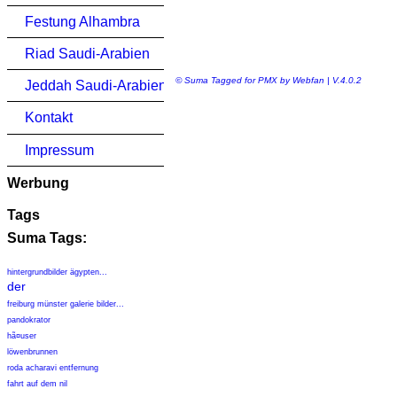
Festung Alhambra
Riad Saudi-Arabien
© Suma Tagged for PMX by Webfan | V.4.0.2
Jeddah Saudi-Arabien
Kontakt
Impressum
Werbung
Tags
Suma Tags:
hintergrundbilder ägypten...
der
freiburg münster galerie bilder...
pandokrator
hã¤user
löwenbrunnen
roda acharavi entfernung
fahrt auf dem nil