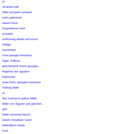
to
nil landschaft
tbilisi prospekt rustawel
korfu palmenart
batumi fotos
frauenkloster insel
prospekt
entfernung dahab und luxsor
heiliger
kamelreiter
moni panagia theotokou
Ägyp: freiburg
griechenland meere georgias...
fingerhut aus ägypten
kaiserstier
www.fotos /georgien kaukasus
freiburg bilder
al
das martinstor galerie bilder
bilder von Ägypter und griechen...
gött
bilder ravennaschlucht...
batumi fotoalbum kurort
bilderalbum urlaub
insel