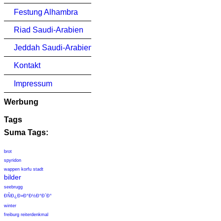
Festung Alhambra
Riad Saudi-Arabien
Jeddah Saudi-Arabien
Kontakt
Impressum
Werbung
Tags
Suma Tags:
brot
spyridon
wappen korfu stadt
bilder
seebrugg
Ð­ÑÐ¿Ð»Ð°Ð½Ð°Ð´Ð°
winter
freiburg reiterdenkmal