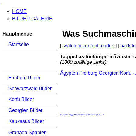
HOME
BILDER GALERIE
Was Suchmaschinen
Hauptmenue
Startseite
[
switch to content modus
] [
back to
Tagged as freiburger mã½nster ca
(1000 zufällige Links):
Ägypten Freiburg Georgien Korfu -
Freiburg Bilder
Schwarzwald Bilder
Korfu Bilder
Georgien Bilder
© Suma Tagged for PMX by Webfan | V.4.0.2
Kaukasus Bilder
Granada Spanien