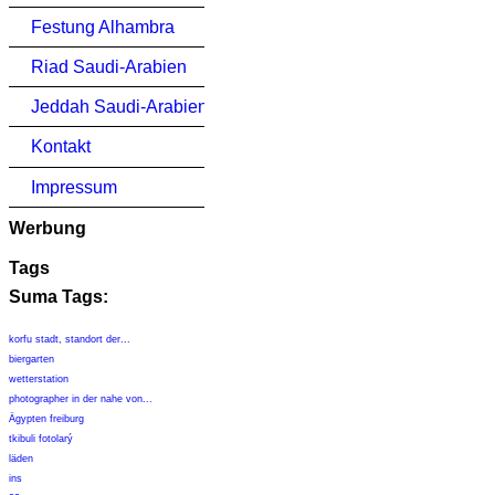
Festung Alhambra
Riad Saudi-Arabien
Jeddah Saudi-Arabien
Kontakt
Impressum
Werbung
Tags
Suma Tags:
korfu stadt, standort der...
biergarten
wetterstation
photographer in der nahe von...
Ägypten freiburg
tkibuli fotolarý
läden
ins