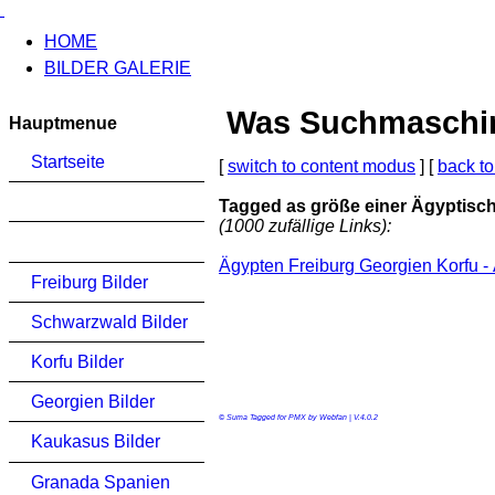
HOME
BILDER GALERIE
Was Suchmaschinen
Hauptmenue
Startseite
[
switch to content modus
] [
back to
Tagged as größe einer Ägyptisc
(1000 zufällige Links):
Ägypten Freiburg Georgien Korfu -
Freiburg Bilder
Schwarzwald Bilder
Korfu Bilder
Georgien Bilder
© Suma Tagged for PMX by Webfan | V.4.0.2
Kaukasus Bilder
Granada Spanien