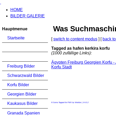
HOME
BILDER GALERIE
Was Suchmaschinen
Hauptmenue
Startseite
[
switch to content modus
] [
back to
Tagged as hafen kerkira korfu
(1000 zufällige Links):
Ägypten Freiburg Georgien Korfu -
Freiburg Bilder
Korfu Stadt
Schwarzwald Bilder
Korfu Bilder
Georgien Bilder
Kaukasus Bilder
© Suma Tagged for PMX by Webfan | V.4.0.2
Granada Spanien