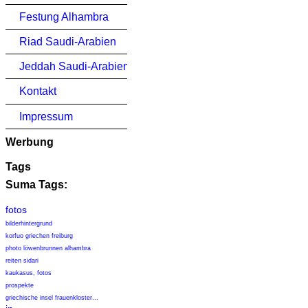
Festung Alhambra
Riad Saudi-Arabien
Jeddah Saudi-Arabien
Kontakt
Impressum
Werbung
Tags
Suma Tags:
fotos
bilderhintergrund
korfuo griechen freiburg
photo löwenbrunnen alhambra
reiten sidari
kaukasus, fotos
prospekte
griechische insel frauenkloster...