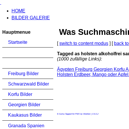
HOME
BILDER GALERIE
Was Suchmaschinen
Hauptmenue
Startseite
[
switch to content modus
] [
back to
Tagged as holsten alkoholfrei sa
(1000 zufällige Links):
Ägypten Freiburg Georgien Korfu A
Freiburg Bilder
Holsten Erdbeer, Mango oder Apfel. 
Schwarzwald Bilder
Korfu Bilder
Georgien Bilder
Kaukasus Bilder
© Suma Tagged for PMX by Webfan | V.4.0.2
Granada Spanien