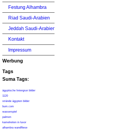
Festung Alhambra
Riad Saudi-Arabien
Jeddah Saudi-Arabien
Kontakt
Impressum
Werbung
Tags
Suma Tags:
ägyptische hntergrun bilder
1120
strände ägypten bilder
bum.com
wasserspiel
palmen
kamelreiten in luxor
alhambra wandfliese