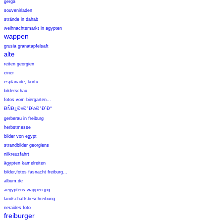
gerga
souvenirladen
strände in dahab
weihnachtsmarkt in agypten
wappen
grusia granatapfelsaft
alte
reiten georgien
einer
esplanade, korfu
bilderschau
fotos vom biergarten...
Ð­ÑÐ¿Ð»Ð°Ð½Ð°Ð´Ð°
gerberau in freiburg
herbstmesse
bilder von egypt
strandbilder georgiens
nilkreuzfahrt
ägypten kamelreiten
bilder,fotos fasnacht freiburg...
album.de
aegyptens wappen jpg
landschaftsbeschreibung
neraides foto
freiburger