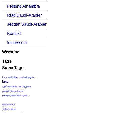
Festung Alhambra
Riad Saudi-Arabien
Jeddah Saudi-Arabien
Kontakt
Impressum
Werbung
Tags
Suma Tags:
fotos und bilder von freiburg im...
luxor
typische bilder aus ägypten
paleokastrista kloster
holsten alkoholfrei saudi...
gerichtssaal
stalin freiburg