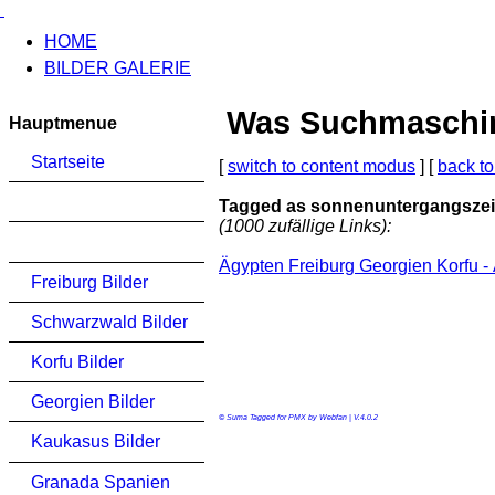
HOME
BILDER GALERIE
Was Suchmaschinen
Hauptmenue
Startseite
[
switch to content modus
] [
back to
Tagged as sonnenuntergangszei
(1000 zufällige Links):
Ägypten Freiburg Georgien Korfu -
Freiburg Bilder
Schwarzwald Bilder
Korfu Bilder
Georgien Bilder
© Suma Tagged for PMX by Webfan | V.4.0.2
Kaukasus Bilder
Granada Spanien