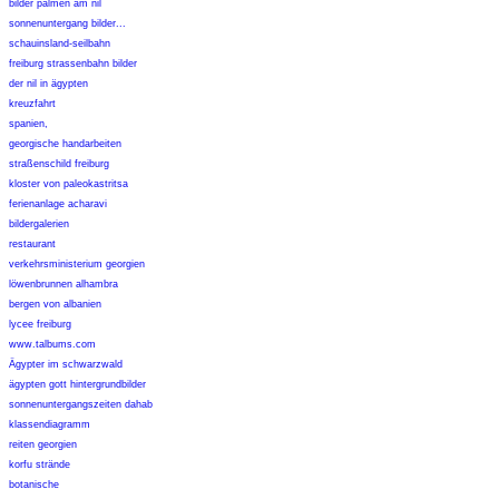
bilder palmen am nil
sonnenuntergang bilder...
schauinsland-seilbahn
freiburg strassenbahn bilder
der nil in ägypten
kreuzfahrt
spanien,
georgische handarbeiten
straßenschild freiburg
kloster von paleokastritsa
ferienanlage acharavi
bildergalerien
restaurant
verkehrsministerium georgien
löwenbrunnen alhambra
bergen von albanien
lycee freiburg
www.talbums.com
Ägypter im schwarzwald
ägypten gott hintergrundbilder
sonnenuntergangszeiten dahab
klassendiagramm
reiten georgien
korfu strände
botanische