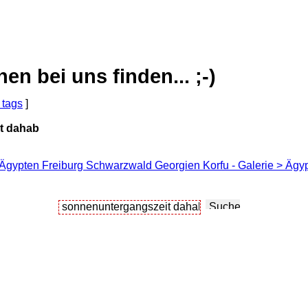
 bei uns finden... ;-)
 tags
]
t dahab
 Ägypten Freiburg Schwarzwald Georgien Korfu - Galerie > Ägy