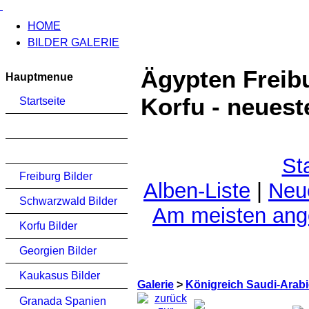
HOME
BILDER GALERIE
Ägypten Freib
Hauptmenue
Korfu - neuest
Startseite
St
Freiburg Bilder
Alben-Liste
|
Neu
Schwarzwald Bilder
Am meisten an
Korfu Bilder
Georgien Bilder
Kaukasus Bilder
Galerie
>
Königreich Saudi-Arab
Granada Spanien