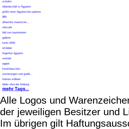
schulen
nillandschaft in Ägypten
größe einer Ägyptischen palmen
im
alhambra maurische...
ufercafe
bild von kamelreiten
gallerie
korfu 2009
nil-bilder
fingerhut ägypten
vertrieb
egipet
kioskhäuschen
verzierungen und grafik...
holsten erdbeer
bilder ufercafe freiburg
mehr Tags...
Alle Logos und Warenzeichen
der jeweiligen Besitzer und L
Im übrigen gilt Haftungsauss