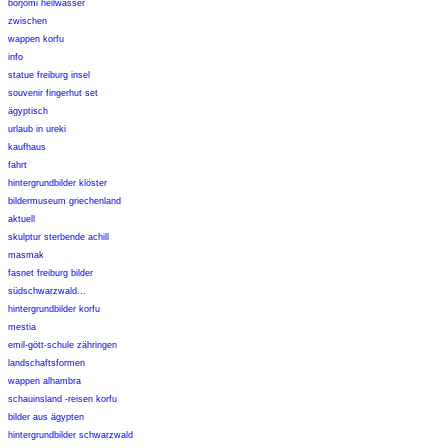
borjomi heilwasser
zwischen
wappen korfu
info
statue freiburg insel
souvenir fingerhut set
ägyptisch
urlaub in ureki
kaufhaus
fahrt
hintergrundbilder klöster
bildermuseum griechenland
aktuell
skulptur sterbende achill
masmak
fasnet freiburg bilder
südschwarzwald...
hintergrundbilder korfu
mestia
emil-gött-schule zähringen
landschaftsformen
wappen alhambra
schauinsland -reisen korfu
bilder aus ägypten
hintergrundbilder schwarzwald