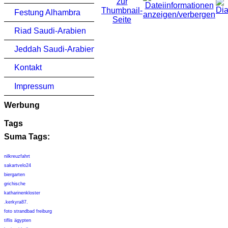
Festung Alhambra
Riad Saudi-Arabien
Jeddah Saudi-Arabien
Kontakt
Impressum
Werbung
Tags
Suma Tags:
nilkreuzfahrt
sakartvelo24
biergarten
grichische
katharinenkloster
.kerkyra87.
foto strandbad freiburg
tiflis ägypten