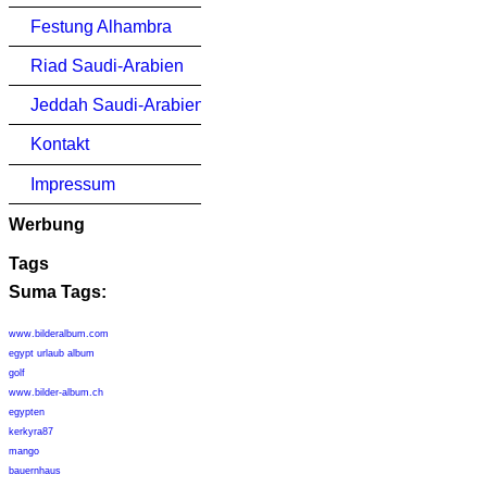
Festung Alhambra
Riad Saudi-Arabien
Jeddah Saudi-Arabien
Kontakt
Impressum
Werbung
Tags
Suma Tags:
www.bilderalbum.com
egypt urlaub album
golf
www.bilder-album.ch
egypten
kerkyra87
mango
bauernhaus