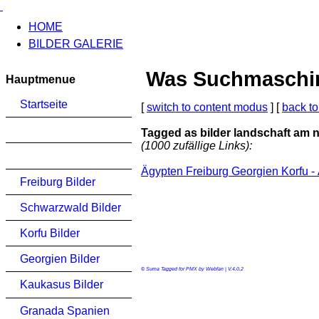
HOME
BILDER GALERIE
Was Suchmaschinen
Hauptmenue
Startseite
[
switch to content modus
] [
back to
Tagged as bilder landschaft am n
(1000 zufällige Links):
Ägypten Freiburg Georgien Korfu -
Freiburg Bilder
Schwarzwald Bilder
Korfu Bilder
Georgien Bilder
© Suma Tagged for PMX by Webfan | V.4.0.2
Kaukasus Bilder
Granada Spanien