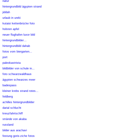
natur
hintergrundbild ägypten strand
jiddah
urlaub in ureki
kutaisi kettenbrücke foto
holsten apfel
neuer flughafen luxor bild
hintergrundbilder...
hintergrundbild dahab
fotos vom biergarten...
port
paleokastrista
bildbilder von schule in...
foto schwarzwaldhaus
ägypten schwarzes meer
badespass
kleiner krebs strand rotes...
feldberg
achilles hintergrundbilder
darial schlucht
kreuzfahrtschiff
strände von akaba
russland
bilder aus arachavi
festung goris-ziche fotos