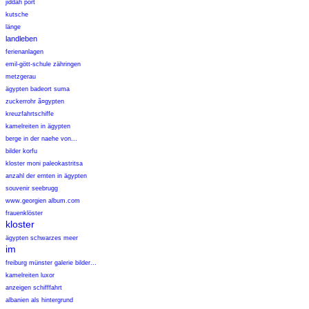
jiddah port
kutsche
länge
landleben
ferienanlagen
emil-gött-schule zähringen
metzgerau
ägypten badeort suma
zuckerrohr ã¤gypten
kreuzfahrtschiffe
kamelreiten in ägypten
berge in der naehe von...
bilder korfu
kloster moni paleokastritsa
anzahl der ernten in ägypten
souvenir seebrugg
www.georgien album.com
frauenklöster
kloster
ägypten schwarzes meer
im
freiburg münster galerie bilder...
kamelreiten luxor
anzeigen schifffahrt
albanien als hintergrund