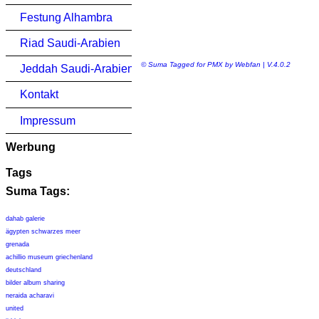
Festung Alhambra
Riad Saudi-Arabien
© Suma Tagged for PMX by Webfan | V.4.0.2
Jeddah Saudi-Arabien
Kontakt
Impressum
Werbung
Tags
Suma Tags:
dahab galerie
ägypten schwarzes meer
grenada
achillio museum griechenland
deutschland
bilder album sharing
neraida acharavi
united