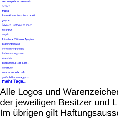
wasserspiele schwarzwald
schnee
freche
frauenklöster im schwarzwald
gruppe
Ägypten - schwarzes meer
hntergrun
angeln
fotoalbum 350 fotos Ägypten
bilderhintergrund
korfu hintergrundbild
badenova aegypten
eisenbahn
griechenland roda oder...
kreuzfahrt
taverna neraida corfu
große bilder von ägypten
mehr Tags...
Alle Logos und Warenzeichen
der jeweiligen Besitzer und L
Im übrigen gilt Haftungsauss