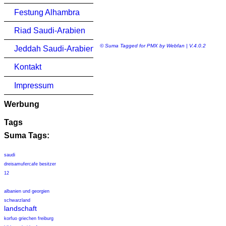
Festung Alhambra
Riad Saudi-Arabien
© Suma Tagged for PMX by Webfan | V.4.0.2
Jeddah Saudi-Arabien
Kontakt
Impressum
Werbung
Tags
Suma Tags:
saudi
dreisamufercafe besitzer
12
albanien und georgien
schwarzland
landschaft
korfuo griechen freiburg