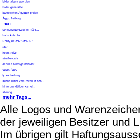
bilder album georgien
bilder generalife
kamelreiten Ägypten preise
Ägyp: freiburg
moni
sonnenuntergang im märz...
korfu kutsche
Ð­ÑÐ¿Ð»Ð°Ð½Ð°Ð´Ð°
ufer
heerstraße
straßencafe
achilles hintergrundbilder
egypt fotos
lycee freiburg
suche bilder vom reiten in den...
hintergrundbilder kamel...
sharing
mehr Tags...
Alle Logos und Warenzeichen
der jeweiligen Besitzer und L
Im übrigen gilt Haftungsauss